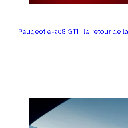
Peugeot e-208 GTI : le retour de l
5 mai 2026
Peugeot e-208 GTI : le ret
2026 Il y a des…