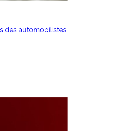
es des automobilistes
et nouvelles attentes
aît en 2026 une…