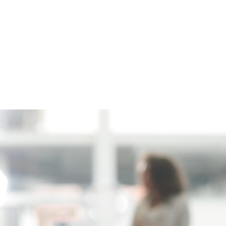
hybride rechargeable (PHEV) : 
ue un tournant pour les…