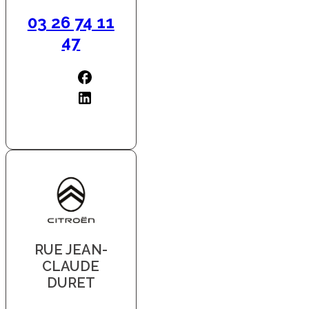
03 26 74 11
47
RUE JEAN-
CLAUDE
DURET