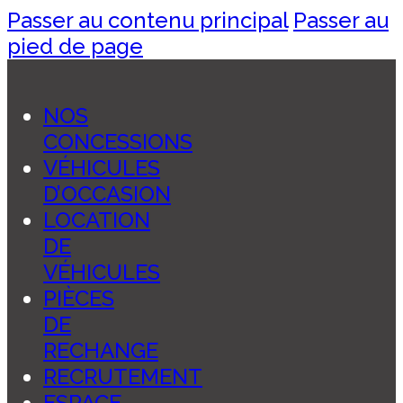
Passer au contenu principal
Passer au
pied de page
NOS
CONCESSIONS
VÉHICULES
D’OCCASION
LOCATION
DE
VÉHICULES
PIÈCES
DE
RECHANGE
RECRUTEMENT
ESPACE