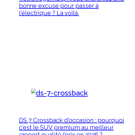
bonne excuse pour passer à
l’électrique ? La voilà.
28 avril 2026
VOLKSWAGEN ID.4 : vous
cherchiez une bonne excuse
pour passer à l'électrique ? La
voilà. On le sait. Passer à…
DS 7 Crossback d’occasion : pourquoi
c’est le SUV premium au meilleur
rapport qualité/prix en 2026 ?