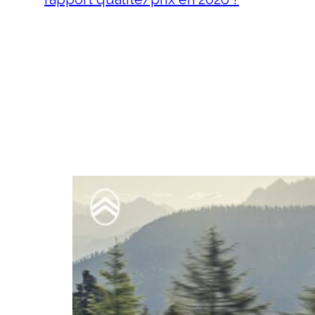
21 avril 2026
DS 7 Crossback d’occasion :
pourquoi c’est le SUV premium
au meilleur rapport qualité/prix
en 2026 ? Le marché des…