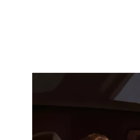
Volkswagen Caddy : le véhicule
idéal pour les professionnels et
les familles en 2026 ?
Polyvalent, spacieux et
confortable, le Volkswagen…