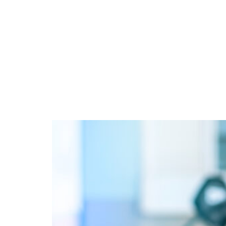
3 juillet 2026
Leasing social 2026 : préparez
votre dossier dès maintenant
avec le Groupe Féline
Le leasing social fait son retour
en 2026 et…