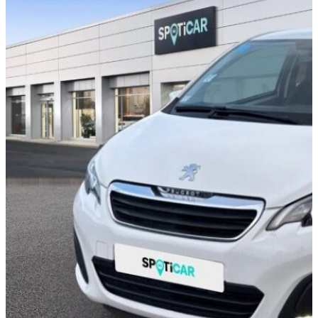
PEUGEOT 108
VTi 72 Active S&S 4cv 3p
DISPONIBILITÉ EN
CONCESSION