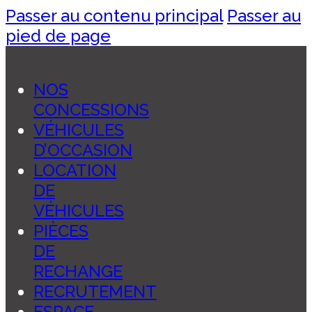
Passer au contenu principal
Passer au
pied de page
NOS
CONCESSIONS
VÉHICULES
D’OCCASION
LOCATION
DE
VÉHICULES
PIÈCES
DE
RECHANGE
RECRUTEMENT
ESPACE