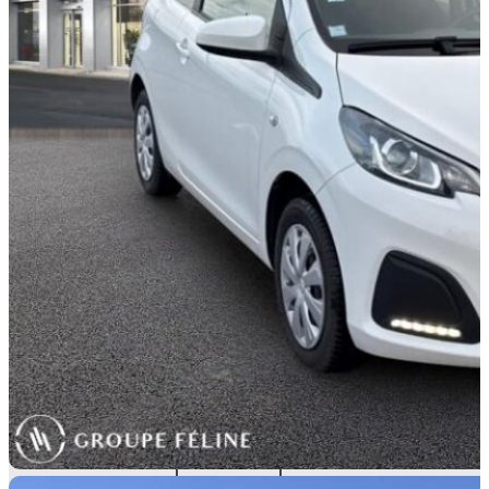
CYLINDRÉE
3
998 cm
PORTES
3 portes