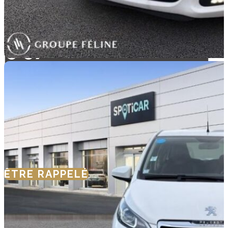
9 970 €
Spoticar-
Premium
12 Mois
ÊTRE RAPPELÉ
NOUS CONTACTER
SIMULER VOTRE
FINANCEMENT
SIMULER UNE
REPRISE