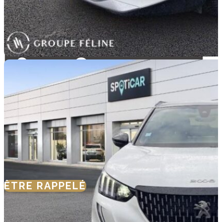
18 370 €
Spoticar-
Premium
12 Mois
ÊTRE RAPPELÉ
NOUS CONTACTER
SIMULER VOTRE
FINANCEMENT
SIMULER UNE