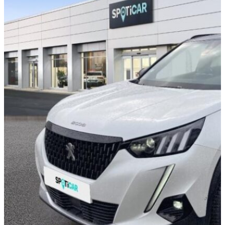
PEUGEOT 2008
1.5 BlueHDi 100ch S&S GT
Line
DISPONIBILITÉ EN
CONCESSION
Saint-Dizier