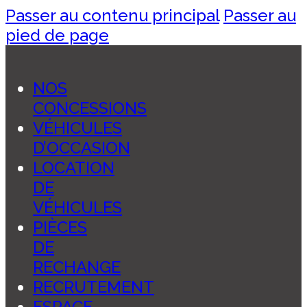
Passer au contenu principal
Passer au
pied de page
NOS
CONCESSIONS
VÉHICULES
D’OCCASION
LOCATION
DE
VÉHICULES
PIÈCES
DE
RECHANGE
RECRUTEMENT
ESPACE