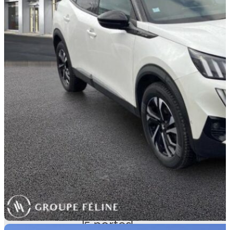
Diesel
CYLINDRÉE
3
1499 cm
PORTES
5 portes