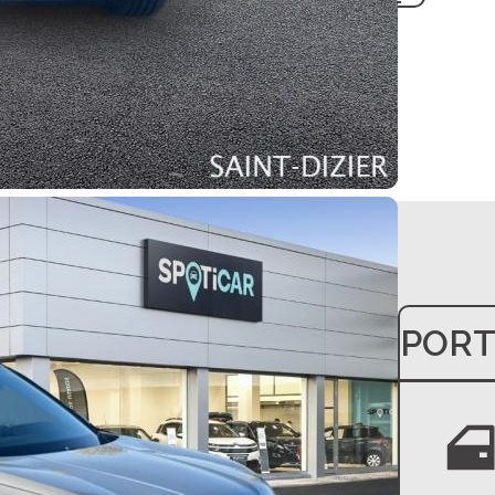
CYLINDRÉE
PORT
3
1199 cm
ro-