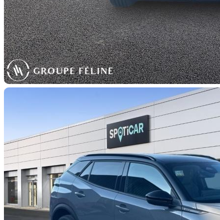
TYPOLOGIE
TYPE
D'ÉNERGIE
S.U.V.
Essence/Mic