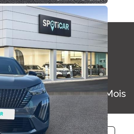
Spoticar-Premium 12 Mois
R
T
SIMULER UNE REPRISE