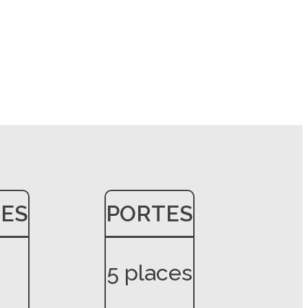
ES
PORTES
5 places