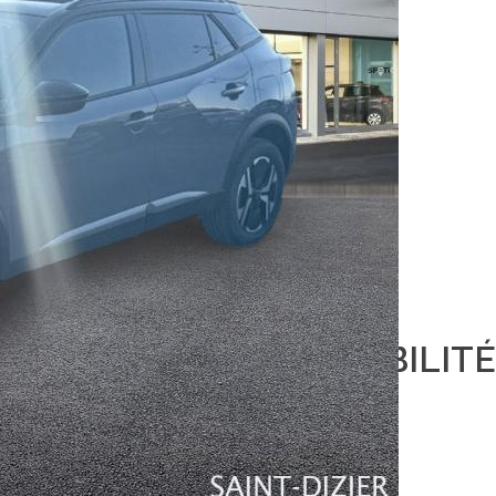
08
T e-DCS6
DISPONIBILIT