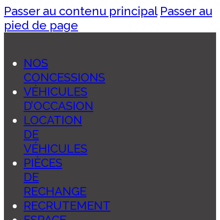
Passer au contenu principal
Passer au
pied de page
NOS
CONCESSIONS
VÉHICULES
D’OCCASION
LOCATION
DE
VÉHICULES
PIÈCES
DE
RECHANGE
RECRUTEMENT
ESPACE