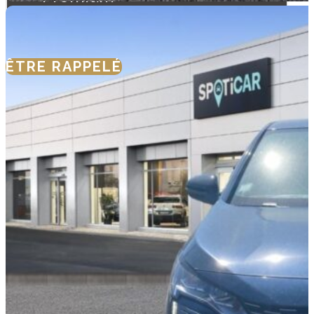
12 Mois
ÊTRE RAPPELÉ
NOUS CONTACTER
SIMULER VOTRE
FINANCEMENT
SIMULER UNE
REPRISE
TYPOLOGIE