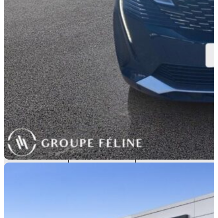
S.U.V.
TYPE D'ÉNERGIE
Hybride rechargeable :
Essence/Electrique
CYLINDRÉE
3
1598 cm