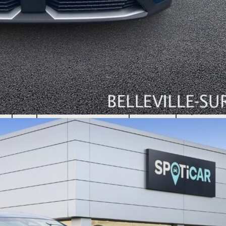
CYLINDRÉE
PORT
3
0 cm
5 port