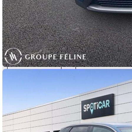
TYPOLOGIE
TYPE
D'ÉNERGIE
S.U.V.
Electrique