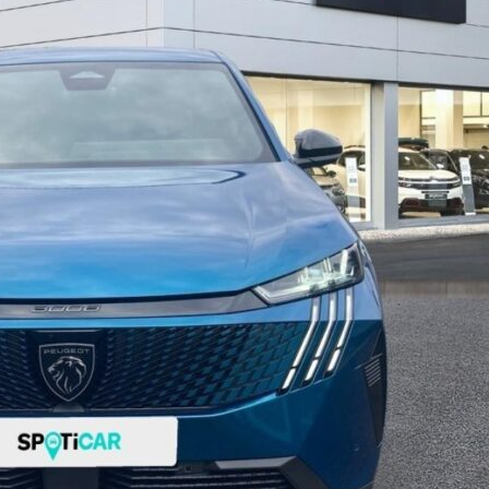
Spoticar-Premium 12 Mois
R
T
SIMULER UNE REPRISE