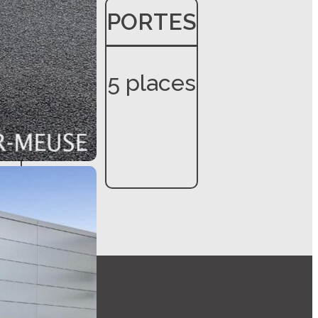
ES
PORTES
5 places
es