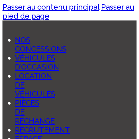
Passer au contenu principal
Passer au
pied de page
NOS
CONCESSIONS
VÉHICULES
D’OCCASION
LOCATION
DE
VÉHICULES
PIÈCES
DE
RECHANGE
RECRUTEMENT
ESPACE