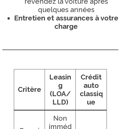
revendez la voiture après
quelques années
Entretien et assurances à votre
charge
Leasin
Crédit
g
auto
Critère
(LOA/
classiq
LLD)
ue
Non
imméd