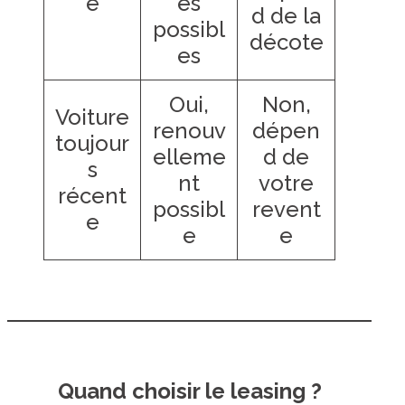
e
és
d de la
possibl
décote
es
Oui,
Non,
Voiture
renouv
dépen
toujour
elleme
d de
s
nt
votre
récent
possibl
revent
e
e
e
Quand choisir le leasing ?