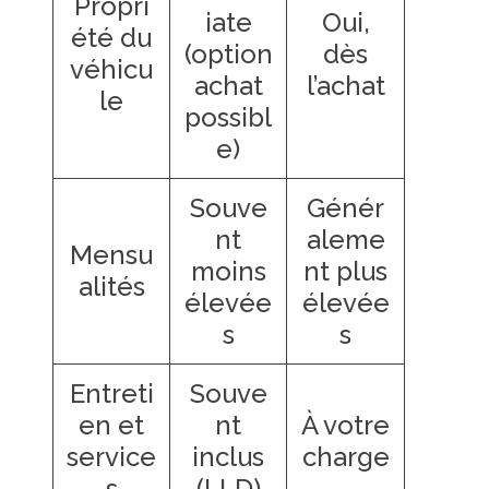
Propri
iate
Oui,
été du
(option
dès
véhicu
achat
l’achat
le
possibl
e)
Souve
Génér
nt
aleme
Mensu
moins
nt plus
alités
élevée
élevée
s
s
Entreti
Souve
en et
nt
À votre
service
inclus
charge
s
(LLD)