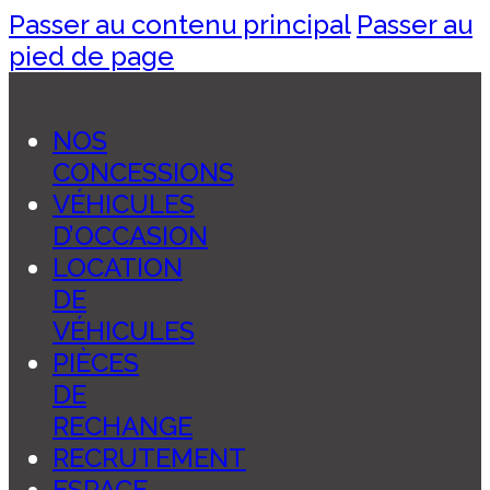
Passer au contenu principal
Passer au
pied de page
NOS
CONCESSIONS
VÉHICULES
D’OCCASION
LOCATION
DE
VÉHICULES
PIÈCES
DE
RECHANGE
RECRUTEMENT
ESPACE