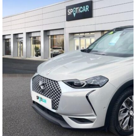
DS DS 3
Crossback
E-Tense Grand Chic
DISPONIBILITÉ EN
CONCESSION