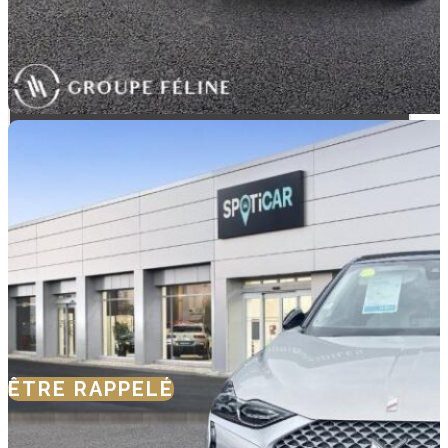
Saint-Dizier
18 870 €
Spoticar-
Premium
12 Mois
ÊTRE RAPPELÉ
NOUS CONTACTER
SIMULER VOTRE
FINANCEMENT
SIMULER UNE