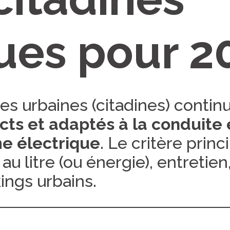
es pour 2
es urbaines (citadines) contin
ts et adaptés à la conduite e
e électrique
. Le critère princip
u litre (ou énergie), entretien
kings urbains.