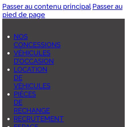
Passer au contenu principal
Passer au
pied de page
NOS
CONCESSIONS
VÉHICULES
D’OCCASION
LOCATION
DE
VÉHICULES
PIÈCES
DE
RECHANGE
RECRUTEMENT
ESPACE